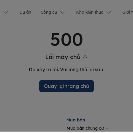
ê
Dự án
Công cụ
Kho kiến thức
Giới 
500
Lỗi máy chủ ⚠️
Đã xảy ra lỗi. Vui lòng thử lại sau.
Quay lại trang chủ
Mua bán
Mua bán chung cư