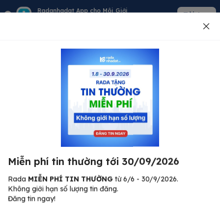
Radanhadat App cho Môi Giới
Tải App
Quản lý giỏ hàng - khách - tin đăng
Đăng tin
500
Lỗi máy chủ ⚠️
Đã xảy ra lỗi. Vui lòng thử lại sau.
Miễn phí tin thường tới 30/09/2026
C
Quay lại trang chủ
R
Rada
MIỄN PHÍ TIN THƯỜNG
từ 6/6 - 30/9/2026.
Không giới hạn số lượng tin đăng.
🏠
Đăng tin ngay!
ư.
Bi
nh
Bất động sản