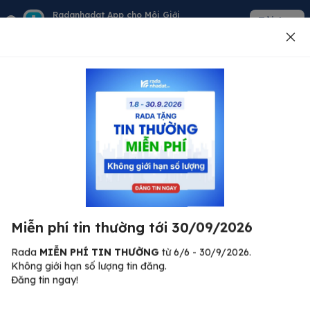
Radanhadat App cho Môi Giới
Tải App
Quản lý giỏ hàng - khách - tin đăng
Đăng tin
500
Lỗi máy chủ ⚠️
Đã xảy ra lỗi. Vui lòng thử lại sau.
Miễn phí tin thường tới 30/09/2026
C
Quay lại trang chủ
R
Rada
MIỄN PHÍ TIN THƯỜNG
từ 6/6 - 30/9/2026.
Không giới hạn số lượng tin đăng.
🏠
Đăng tin ngay!
ư.
Bi
nh
Bất động sản