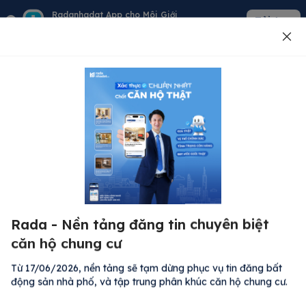
Radanhadat App cho Môi Giới
Tải App
Quản lý giỏ hàng - khách - tin đăng
Đăng tin
500
Lỗi máy chủ ⚠️
Đã xảy ra lỗi. Vui lòng thử lại sau.
Rada - Nền tảng đăng tin chuyên biệt
M
Quay lại trang chủ
căn hộ chung cư
R
Kh
Từ 17/06/2026, nền tảng sẽ tạm dừng phục vụ tin đăng bất
Đă
động sản nhà phố, và tập trung phân khúc căn hộ chung cư.
Bất động sản