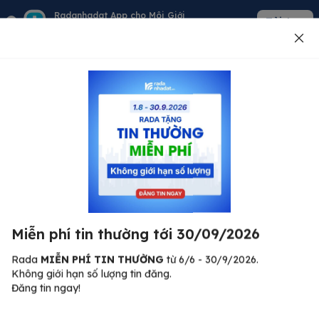
Radanhadat App cho Môi Giới
Tải App
Quản lý giỏ hàng - khách - tin đăng
Đăng tin
500
Lỗi máy chủ ⚠️
Đã xảy ra lỗi. Vui lòng thử lại sau.
Miễn phí tin thường tới 30/09/2026
C
Quay lại trang chủ
R
Rada
MIỄN PHÍ TIN THƯỜNG
từ 6/6 - 30/9/2026.
Không giới hạn số lượng tin đăng.
🏠
Đăng tin ngay!
ư.
Bi
nh
Bất động sản