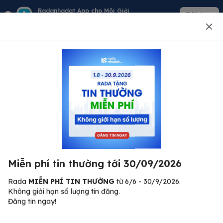
Radanhadat App cho Môi Giới
Tải App
Quản lý giỏ hàng - khách - tin đăng
Đăng tin
500
Lỗi máy chủ ⚠️
Đã xảy ra lỗi. Vui lòng thử lại sau.
Miễn phí tin thường tới 30/09/2026
C
Quay lại trang chủ
R
Rada
MIỄN PHÍ TIN THƯỜNG
từ 6/6 - 30/9/2026.
Không giới hạn số lượng tin đăng.
🏠
Đăng tin ngay!
ư.
Bi
nh
Bất động sản