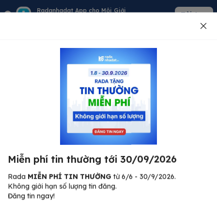
Radanhadat App cho Môi Giới
Tải App
Quản lý giỏ hàng - khách - tin đăng
Đăng tin
500
Lỗi máy chủ ⚠️
Đã xảy ra lỗi. Vui lòng thử lại sau.
Miễn phí tin thường tới 30/09/2026
C
Quay lại trang chủ
R
Rada
MIỄN PHÍ TIN THƯỜNG
từ 6/6 - 30/9/2026.
Không giới hạn số lượng tin đăng.
🏠
Đăng tin ngay!
ư.
Bi
nh
Bất động sản