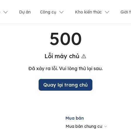
ê
Dự án
Công cụ
Kho kiến thức
Giới 
500
Lỗi máy chủ ⚠️
Đã xảy ra lỗi. Vui lòng thử lại sau.
Quay lại trang chủ
Mua bán
Mua bán chung cư