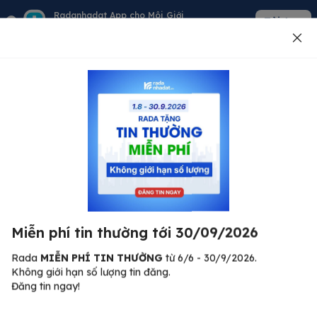
Radanhadat App cho Môi Giới
Tải App
Quản lý giỏ hàng - khách - tin đăng
Đăng tin
500
Lỗi máy chủ ⚠️
Đã xảy ra lỗi. Vui lòng thử lại sau.
Miễn phí tin thường tới 30/09/2026
C
Quay lại trang chủ
R
Rada
MIỄN PHÍ TIN THƯỜNG
từ 6/6 - 30/9/2026.
Không giới hạn số lượng tin đăng.
🏠
Đăng tin ngay!
ư.
Bi
nh
Bất động sản