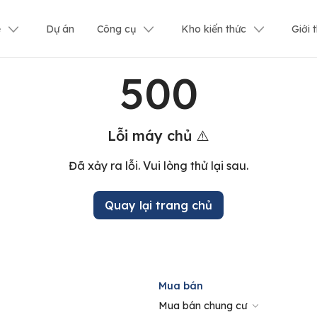
ê
Dự án
Công cụ
Kho kiến thức
Giới 
500
Lỗi máy chủ ⚠️
Đã xảy ra lỗi. Vui lòng thử lại sau.
Quay lại trang chủ
Mua bán
Mua bán chung cư