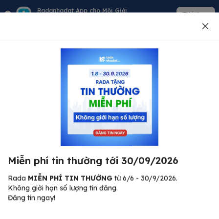
Radanhadat App cho Môi Giới
Tải App
Quản lý giỏ hàng - khách - tin đăng
Đăng tin
500
Lỗi máy chủ ⚠️
Đã xảy ra lỗi. Vui lòng thử lại sau.
Miễn phí tin thường tới 30/09/2026
C
Quay lại trang chủ
R
Rada
MIỄN PHÍ TIN THƯỜNG
từ 6/6 - 30/9/2026.
Không giới hạn số lượng tin đăng.
🏠
Đăng tin ngay!
ư.
Bi
nh
Bất động sản