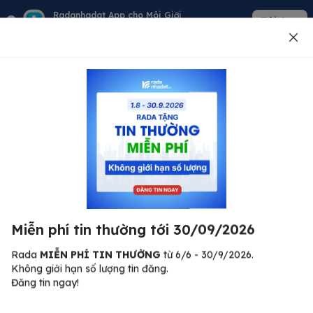
Radanhadat App cho Môi Giới
Tải App
Quản lý giỏ hàng - khách - tin đăng
Đăng tin
500
Lỗi máy chủ ⚠️
Đã xảy ra lỗi. Vui lòng thử lại sau.
Miễn phí tin thường tới 30/09/2026
C
Quay lại trang chủ
R
Rada
MIỄN PHÍ TIN THƯỜNG
từ 6/6 - 30/9/2026.
Không giới hạn số lượng tin đăng.
🏠
Đăng tin ngay!
ư.
Bi
nh
Bất động sản