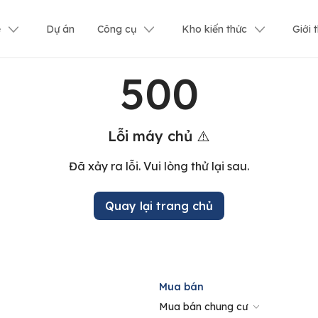
ê
Dự án
Công cụ
Kho kiến thức
Giới 
500
Lỗi máy chủ ⚠️
Đã xảy ra lỗi. Vui lòng thử lại sau.
Quay lại trang chủ
Mua bán
Mua bán chung cư