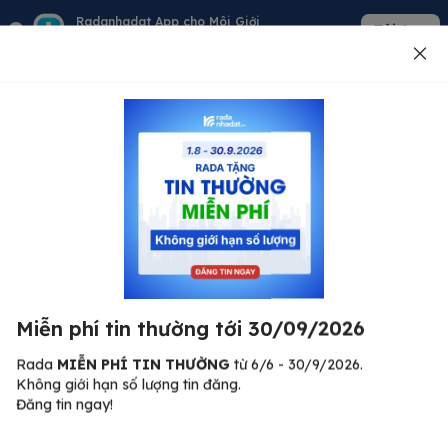
Radanhadat App cho Môi Giới
Tải App
Quản lý giỏ hàng - khách - tin đăng
Đăng tin
500
Lỗi máy chủ ⚠️
Đã xảy ra lỗi. Vui lòng thử lại sau.
Miễn phí tin thường tới 30/09/2026
C
Quay lại trang chủ
R
Rada
MIỄN PHÍ TIN THƯỜNG
từ 6/6 - 30/9/2026.
Không giới hạn số lượng tin đăng.
🏠
Đăng tin ngay!
ư.
Bi
nh
Bất động sản