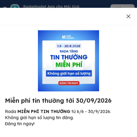
Radanhadat App cho Môi Giới
Tải App
Quản lý giỏ hàng - khách - tin đăng
Đăng tin
500
Lỗi máy chủ ⚠️
Đã xảy ra lỗi. Vui lòng thử lại sau.
Miễn phí tin thường tới 30/09/2026
C
Quay lại trang chủ
R
Rada
MIỄN PHÍ TIN THƯỜNG
từ 6/6 - 30/9/2026.
Không giới hạn số lượng tin đăng.
🏠
Đăng tin ngay!
ư.
Bi
nh
Bất động sản