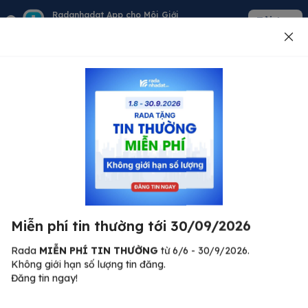
Radanhadat App cho Môi Giới
Tải App
Quản lý giỏ hàng - khách - tin đăng
Đăng tin
500
Lỗi máy chủ ⚠️
Đã xảy ra lỗi. Vui lòng thử lại sau.
Miễn phí tin thường tới 30/09/2026
C
Quay lại trang chủ
R
Rada
MIỄN PHÍ TIN THƯỜNG
từ 6/6 - 30/9/2026.
Không giới hạn số lượng tin đăng.
🏠
Đăng tin ngay!
ư.
Bi
nh
Bất động sản