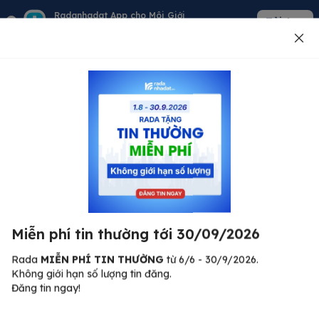
Radanhadat App cho Môi Giới
Tải App
Quản lý giỏ hàng - khách - tin đăng
Đăng tin
500
Lỗi máy chủ ⚠️
Đã xảy ra lỗi. Vui lòng thử lại sau.
Miễn phí tin thường tới 30/09/2026
C
Quay lại trang chủ
R
Rada
MIỄN PHÍ TIN THƯỜNG
từ 6/6 - 30/9/2026.
Không giới hạn số lượng tin đăng.
🏠
Đăng tin ngay!
ư.
Bi
nh
Bất động sản