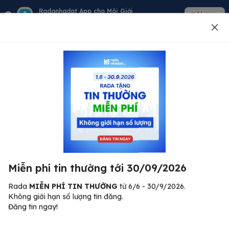
Radanhadat App cho Môi Giới
Tải App
Quản lý giỏ hàng - khách - tin đăng
Đăng tin
500
Lỗi máy chủ ⚠️
Đã xảy ra lỗi. Vui lòng thử lại sau.
Miễn phí tin thường tới 30/09/2026
C
Quay lại trang chủ
R
Rada
MIỄN PHÍ TIN THƯỜNG
từ 6/6 - 30/9/2026.
Không giới hạn số lượng tin đăng.
🏠
Đăng tin ngay!
ư.
Bi
nh
Bất động sản