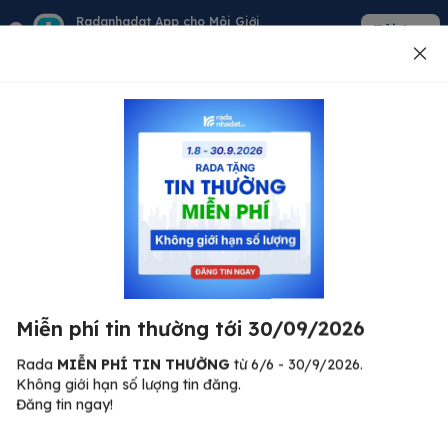
Radanhadat App cho Môi Giới
Tải App
Quản lý giỏ hàng - khách - tin đăng
Đăng tin
500
Lỗi máy chủ ⚠️
Đã xảy ra lỗi. Vui lòng thử lại sau.
Miễn phí tin thường tới 30/09/2026
C
Quay lại trang chủ
R
Rada
MIỄN PHÍ TIN THƯỜNG
từ 6/6 - 30/9/2026.
Không giới hạn số lượng tin đăng.
🏠
Đăng tin ngay!
ư.
Bi
nh
Bất động sản