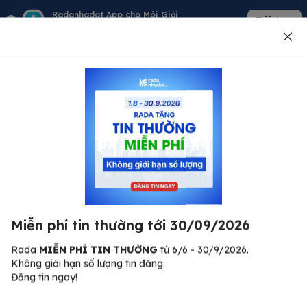
Radanhadat App cho Môi Giới
Tải App
Quản lý giỏ hàng - khách - tin đăng
Đăng tin
500
Lỗi máy chủ ⚠️
Đã xảy ra lỗi. Vui lòng thử lại sau.
Miễn phí tin thường tới 30/09/2026
C
Quay lại trang chủ
R
Rada
MIỄN PHÍ TIN THƯỜNG
từ 6/6 - 30/9/2026.
Không giới hạn số lượng tin đăng.
🏠
Đăng tin ngay!
ư.
Bi
nh
Bất động sản