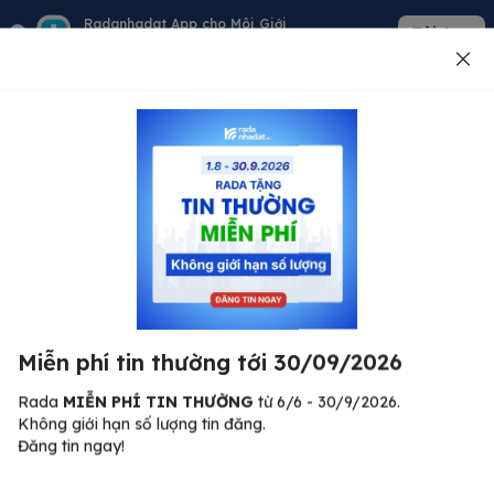
Radanhadat App cho Môi Giới
Tải App
Quản lý giỏ hàng - khách - tin đăng
Đăng tin
500
Lỗi máy chủ ⚠️
Đã xảy ra lỗi. Vui lòng thử lại sau.
Miễn phí tin thường tới 30/09/2026
C
Quay lại trang chủ
R
Rada
MIỄN PHÍ TIN THƯỜNG
từ 6/6 - 30/9/2026.
Không giới hạn số lượng tin đăng.
🏠
Đăng tin ngay!
ư.
Bi
nh
Bất động sản