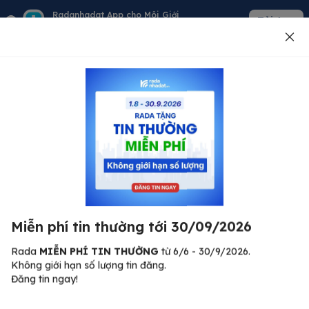
Radanhadat App cho Môi Giới
Tải App
Quản lý giỏ hàng - khách - tin đăng
Đăng tin
500
Lỗi máy chủ ⚠️
Đã xảy ra lỗi. Vui lòng thử lại sau.
Miễn phí tin thường tới 30/09/2026
C
Quay lại trang chủ
R
Rada
MIỄN PHÍ TIN THƯỜNG
từ 6/6 - 30/9/2026.
Không giới hạn số lượng tin đăng.
🏠
Đăng tin ngay!
ư.
Bi
nh
Bất động sản