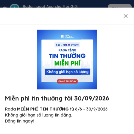
Radanhadat App cho Môi Giới
Tải App
Quản lý giỏ hàng - khách - tin đăng
Đăng tin
500
Lỗi máy chủ ⚠️
Đã xảy ra lỗi. Vui lòng thử lại sau.
Miễn phí tin thường tới 30/09/2026
C
Quay lại trang chủ
R
Rada
MIỄN PHÍ TIN THƯỜNG
từ 6/6 - 30/9/2026.
Không giới hạn số lượng tin đăng.
🏠
Đăng tin ngay!
ư.
Bi
nh
Bất động sản