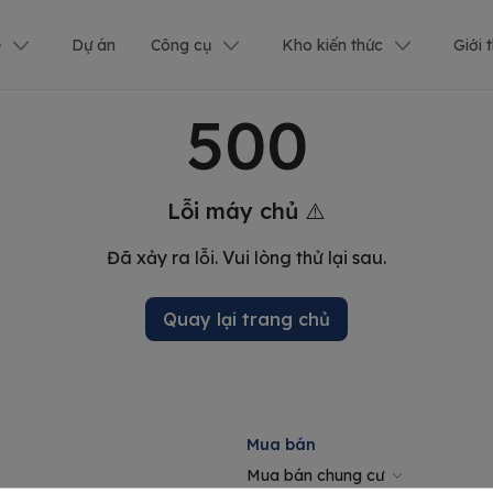
ê
Dự án
Công cụ
Kho kiến thức
Giới 
500
Lỗi máy chủ ⚠️
Đã xảy ra lỗi. Vui lòng thử lại sau.
Quay lại trang chủ
Mua bán
Mua bán chung cư