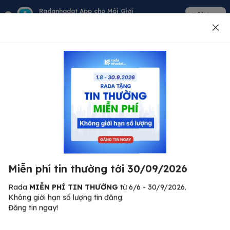
Radanhadat App cho Môi Giới
Tải App
Quản lý giỏ hàng - khách - tin đăng
Đăng tin
500
Lỗi máy chủ ⚠️
Đã xảy ra lỗi. Vui lòng thử lại sau.
Miễn phí tin thường tới 30/09/2026
C
Quay lại trang chủ
R
Rada
MIỄN PHÍ TIN THƯỜNG
từ 6/6 - 30/9/2026.
Không giới hạn số lượng tin đăng.
🏠
Đăng tin ngay!
ư.
Bi
nh
Bất động sản