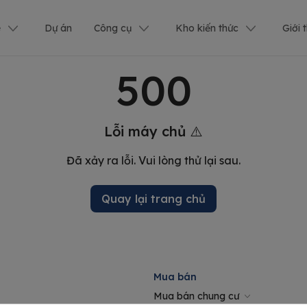
ê
Dự án
Công cụ
Kho kiến thức
Giới 
500
Lỗi máy chủ ⚠️
Đã xảy ra lỗi. Vui lòng thử lại sau.
Quay lại trang chủ
Mua bán
Mua bán chung cư