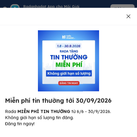
Radanhadat App cho Môi Giới
Tải App
Quản lý giỏ hàng - khách - tin đăng
Đăng tin
500
Lỗi máy chủ ⚠️
Đã xảy ra lỗi. Vui lòng thử lại sau.
Miễn phí tin thường tới 30/09/2026
C
Quay lại trang chủ
R
Rada
MIỄN PHÍ TIN THƯỜNG
từ 6/6 - 30/9/2026.
Không giới hạn số lượng tin đăng.
🏠
Đăng tin ngay!
ư.
Bi
nh
Bất động sản