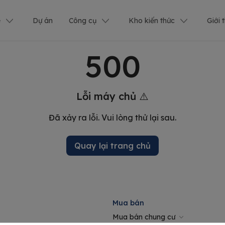
ê
Dự án
Công cụ
Kho kiến thức
Giới 
500
Lỗi máy chủ ⚠️
Đã xảy ra lỗi. Vui lòng thử lại sau.
Quay lại trang chủ
Mua bán
Mua bán chung cư