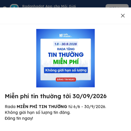
Radanhadat App cho Môi Giới
Tải App
Quản lý giỏ hàng - khách - tin đăng
Đăng tin
500
Lỗi máy chủ ⚠️
Đã xảy ra lỗi. Vui lòng thử lại sau.
Miễn phí tin thường tới 30/09/2026
C
Quay lại trang chủ
R
Rada
MIỄN PHÍ TIN THƯỜNG
từ 6/6 - 30/9/2026.
Không giới hạn số lượng tin đăng.
🏠
Đăng tin ngay!
ư.
Bi
nh
Bất động sản