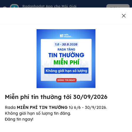
Radanhadat App cho Môi Giới
Tải App
Quản lý giỏ hàng - khách - tin đăng
Đăng tin
500
Lỗi máy chủ ⚠️
Đã xảy ra lỗi. Vui lòng thử lại sau.
Miễn phí tin thường tới 30/09/2026
C
Quay lại trang chủ
R
Rada
MIỄN PHÍ TIN THƯỜNG
từ 6/6 - 30/9/2026.
Không giới hạn số lượng tin đăng.
🏠
Đăng tin ngay!
ư.
Bi
nh
Bất động sản