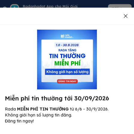
Radanhadat App cho Môi Giới
Tải App
Quản lý giỏ hàng - khách - tin đăng
Đăng tin
500
Lỗi máy chủ ⚠️
Đã xảy ra lỗi. Vui lòng thử lại sau.
Miễn phí tin thường tới 30/09/2026
C
Quay lại trang chủ
R
Rada
MIỄN PHÍ TIN THƯỜNG
từ 6/6 - 30/9/2026.
Không giới hạn số lượng tin đăng.
🏠
Đăng tin ngay!
ư.
Bi
nh
Bất động sản