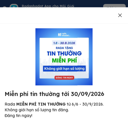
Radanhadat App cho Môi Giới
Tải App
Quản lý giỏ hàng - khách - tin đăng
Đăng tin
500
Lỗi máy chủ ⚠️
Đã xảy ra lỗi. Vui lòng thử lại sau.
Miễn phí tin thường tới 30/09/2026
C
Quay lại trang chủ
R
Rada
MIỄN PHÍ TIN THƯỜNG
từ 6/6 - 30/9/2026.
Không giới hạn số lượng tin đăng.
🏠
Đăng tin ngay!
ư.
Bi
nh
Bất động sản