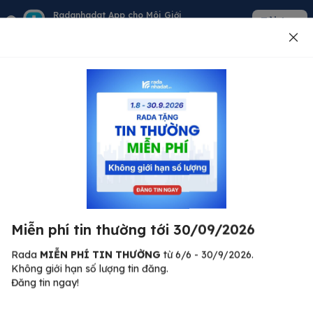
Radanhadat App cho Môi Giới
Tải App
Quản lý giỏ hàng - khách - tin đăng
Đăng tin
500
Lỗi máy chủ ⚠️
Đã xảy ra lỗi. Vui lòng thử lại sau.
Miễn phí tin thường tới 30/09/2026
C
Quay lại trang chủ
R
Rada
MIỄN PHÍ TIN THƯỜNG
từ 6/6 - 30/9/2026.
Không giới hạn số lượng tin đăng.
🏠
Đăng tin ngay!
ư.
Bi
nh
Bất động sản