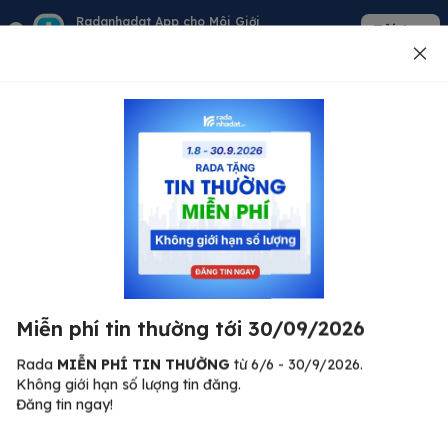
Radanhadat App cho Môi Giới
Tải App
Quản lý giỏ hàng - khách - tin đăng
Đăng tin
500
Lỗi máy chủ ⚠️
Đã xảy ra lỗi. Vui lòng thử lại sau.
Miễn phí tin thường tới 30/09/2026
C
Quay lại trang chủ
R
Rada
MIỄN PHÍ TIN THƯỜNG
từ 6/6 - 30/9/2026.
Không giới hạn số lượng tin đăng.
🏠
Đăng tin ngay!
ư.
Bi
nh
Bất động sản