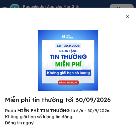
Radanhadat App cho Môi Giới
Tải App
Quản lý giỏ hàng - khách - tin đăng
Đăng tin
500
Lỗi máy chủ ⚠️
Đã xảy ra lỗi. Vui lòng thử lại sau.
Miễn phí tin thường tới 30/09/2026
C
Quay lại trang chủ
R
Rada
MIỄN PHÍ TIN THƯỜNG
từ 6/6 - 30/9/2026.
Không giới hạn số lượng tin đăng.
🏠
Đăng tin ngay!
ư.
Bi
nh
Bất động sản